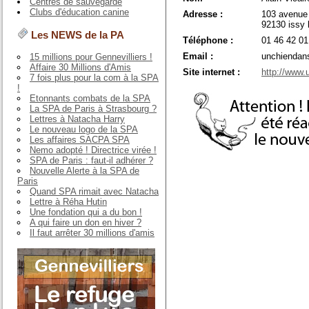
Centres de sauvegarde
Clubs d'éducation canine
Adresse :
103 avenue
92130 issy 
Les NEWS de la PA
Téléphone :
01 46 42 01
Email :
unchiendans
15 millions pour Gennevilliers !
Affaire 30 Millions d'Amis
Site internet :
http://www.
7 fois plus pour la com à la SPA
!
Etonnants combats de la SPA
La SPA de Paris à Strasbourg ?
Lettres à Natacha Harry
Le nouveau logo de la SPA
Les affaires SACPA SPA
Nemo adopté ! Directrice virée !
SPA de Paris : faut-il adhérer ?
Nouvelle Alerte à la SPA de
Paris
Quand SPA rimait avec Natacha
Lettre à Réha Hutin
Une fondation qui a du bon !
A qui faire un don en hiver ?
Il faut arrêter 30 millions d'amis