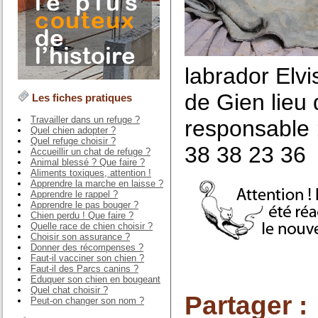
labrador Elvi
de Gien lieu
Les fiches pratiques
Travailler dans un refuge ?
responsable 
Quel chien adopter ?
Quel refuge choisir ?
38 38 23 36
Accueillir un chat de refuge ?
Animal blessé ? Que faire ?
Aliments toxiques, attention !
Apprendre la marche en laisse ?
Apprendre le rappel ?
Apprendre le pas bouger ?
Chien perdu ! Que faire ?
Quelle race de chien choisir ?
Choisir son assurance ?
Donner des récompenses ?
Faut-il vacciner son chien ?
Faut-il des Parcs canins ?
Eduquer son chien en bougeant
Quel chat choisir ?
Partager :
Peut-on changer son nom ?