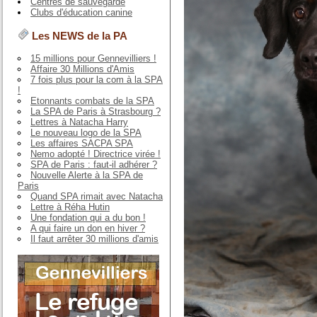
Centres de sauvegarde
Clubs d'éducation canine
Les NEWS de la PA
15 millions pour Gennevilliers !
Affaire 30 Millions d'Amis
7 fois plus pour la com à la SPA
!
Etonnants combats de la SPA
La SPA de Paris à Strasbourg ?
Lettres à Natacha Harry
Le nouveau logo de la SPA
Les affaires SACPA SPA
Nemo adopté ! Directrice virée !
SPA de Paris : faut-il adhérer ?
Nouvelle Alerte à la SPA de
Paris
Quand SPA rimait avec Natacha
Lettre à Réha Hutin
Une fondation qui a du bon !
A qui faire un don en hiver ?
Il faut arrêter 30 millions d'amis